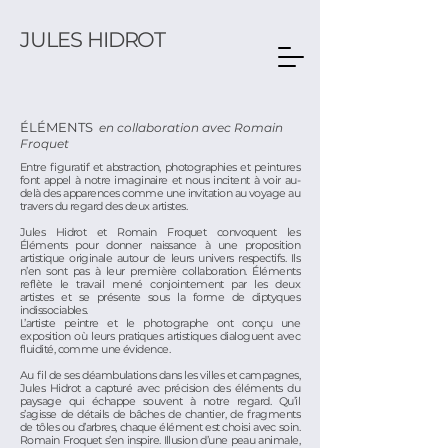
JULES HIDROT
ÉLÉMENTS
en colla
boration avec Romain
Froquet
Entre figuratif et abstraction, photographies et peintures
font appel à notre imaginaire et nous incitent à voir au-
delà des apparences comme une invitation au voyage au
travers du regard des deux artistes.
Jules Hidrot et Romain Froquet convoquent les
Éléments pour donner naissance à une proposition
artistique originale autour de leurs univers respectifs. Ils
n’en sont pas à leur première collaboration. Éléments
reflète le travail mené conjointement par les deux
artistes et se présente sous la forme de diptyques
indissociables.
L’artiste peintre et le photographe ont conçu une
exposition où leurs pratiques artistiques dialoguent avec
fluidité, comme une évidence.
Au fil de ses déambulations dans les villes et campagnes,
Jules Hidrot a capturé avec précision des éléments du
paysage qui échappe souvent à notre regard. Qu’il
s’agisse de détails de bâches de chantier, de fragments
de tôles ou d’arbres, chaque élément est choisi avec soin.
Romain Froquet s’en inspire. Illusion d’une peau animale,