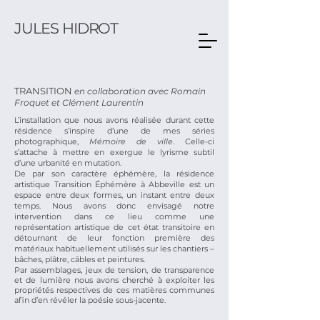
JULES HIDROT
TRANSITION
en collaboration avec Romain
Froquet et Clément Laurentin
L’installation que nous avons réalisée durant cette
résidence s’inspire d’une de mes séries
photographique,
Mémoire de ville
. Celle-ci
s’attache à mettre en exergue le lyrisme subtil
d’une urbanité en mutation.
De par son caractère éphémère, la résidence
artistique Transition Éphémère à Abbeville est un
espace entre deux formes, un instant entre deux
temps. Nous avons donc envisagé notre
intervention dans ce lieu comme une
représentation artistique de cet état transitoire en
détournant de leur fonction première des
matériaux habituellement utilisés sur les chantiers –
bâches, plâtre, câbles et peintures.
Par assemblages, jeux de tension, de transparence
et de lumière nous avons cherché à exploiter les
propriétés respectives de ces matières communes
afin d’en révéler la poésie sous-jacente.