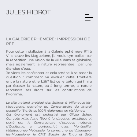
JULES HIDROT
LA GALERIE ÉPHÉMÈRE : IMPRESSION DE
RÉEL
Pour cette installation à la Galerie éphémère #11 à
Villeneuve-lès-Maguelone, j'ai voulu symboliser par
la répétition une vision de la ville dans sa globalité,
mais également la nature représentée par une
étendue d’eau.
Je viens les confronter et cela amène à se poser la
question : comment va évoluer cette frontière
entre la nature et le bâti? Est ce le béton qui finira
par écraser la nature, ou à long terme, la nature
reprendra ses droits sur les constructions de
l’Homme.
Le site naturel protégé des Salines à Villeneuve-lès-
Maguelone, domaine du Conservatoire du littoral
accueille 16 artistes 100% régionaux, en résidence.
Cet événement est orchestré par Olivier Scher,
Cahuate Milk, Aline Riou à la direction artistique et
porté par le Conservatoire d’espaces naturels
d’Occitanie, en partenariat avec Montpellier
Méditerranée Métropole, la commune de Villeneuve-
lès-Maguelone, le CPIE Bassin de Thau et Sète