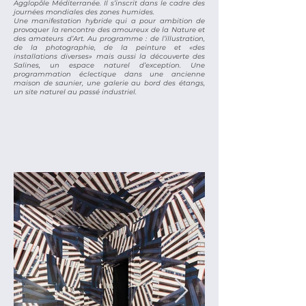
Agglopôle Méditerranée. Il s’inscrit dans le cadre des
journées mondiales des zones humides.
Une manifestation hybride qui a pour ambition de
provoquer la rencontre des amoureux de la Nature et
des amateurs d’Art. Au programme : de l’illustration,
de la photographie, de la peinture et «des
installations diverses» mais aussi la découverte des
Salines, un espace naturel d’exception. Une
programmation éclectique dans une ancienne
maison de saunier, une galerie au bord des étangs,
un site naturel au passé industriel.