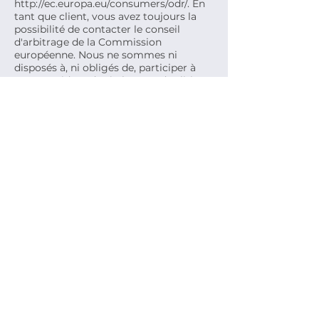
http://ec.europa.eu/consumers/odr/.
En
tant que client, vous avez toujours la
possibilité de contacter le conseil
d'arbitrage de la Commission
européenne. Nous ne sommes ni
disposés à, ni obligés de, participer à
une procédure de règlement des litiges
devant un conseil d'arbitrage de la
consommation.
E-mail :
Tél. :
Fax :
Adresse :
Politique de cookies
Mentions légales
Politique de confidentialité
Termes et conditions